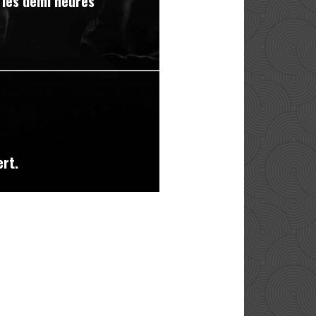
 les demi heures
ert.