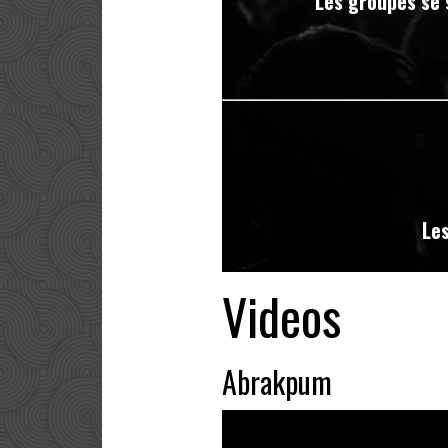
Les groupes se 
Les
Videos
Abrakpum