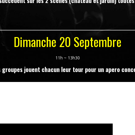
succèdent sur les 2 scènes (château et jardin) toutes
Dimanche 20 Septembre
11h ~ 13h30
 groupes jouent chacun leur tour pour un apero conc